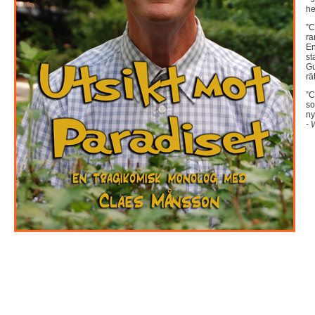
he
”C
ra
En
st
Gu
rä
”C
so
ny
- 