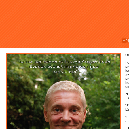
Ut
Fö
pr
le
av
pr
ho
om
”
-
”E
kä
”C
- 
- 